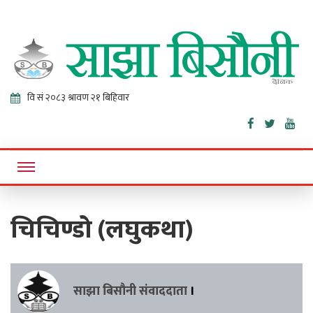
Sajha
Online News Portal
Bisaunee
चिचिण्डो (लघुकथा)
साझा बिसौनी संवाददाता
।