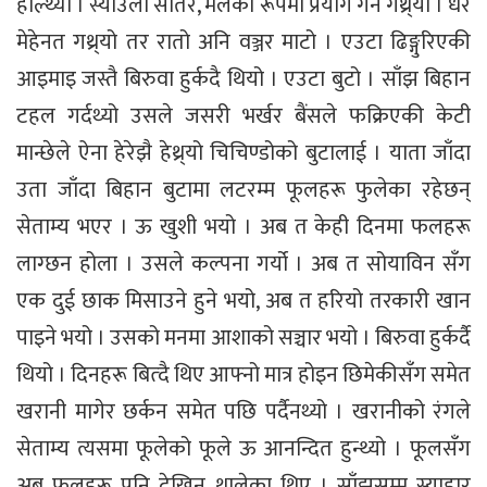
हाल्थ्यो । स्याउला सोतर, मलका रूपमा प्रयोग गर्ने गथ्र्यो । धेरै
मेहेनत गथ्र्यो तर रातो अनि वञ्जर माटो । एउटा ढिङ्गुरिएकी
आइमाइ जस्तै बिरुवा हुर्कदै थियो । एउटा बुटो । साँझ बिहान
टहल गर्दथ्यो उसले जसरी भर्खर बैंसले फक्रिएकी केटी
मान्छेले ऐना हेरेझै हेथ्र्यो चिचिण्डोको बुटालाई । याता जाँदा
उता जाँदा बिहान बुटामा लटरम्म फूलहरू फुलेका रहेछन्
सेताम्य भएर । ऊ खुशी भयो । अब त केही दिनमा फलहरू
लाग्छन होला । उसले कल्पना गर्यो । अब त सोयाविन सँग
एक दुई छाक मिसाउने हुने भयो, अब त हरियो तरकारी खान
पाइने भयो । उसको मनमा आशाको सञ्चार भयो । बिरुवा हुर्कर्दै
थियो । दिनहरू बित्दै थिए आफ्नो मात्र होइन छिमेकीसँग समेत
खरानी मागेर छर्कन समेत पछि पर्दैनथ्यो । खरानीको रंगले
सेताम्य त्यसमा फूलेको फूले ऊ आनन्दित हुन्थ्यो । फूलसँग
अब फलहरू पनि देखिन थालेका थिए । साँझसम्म स्याहार