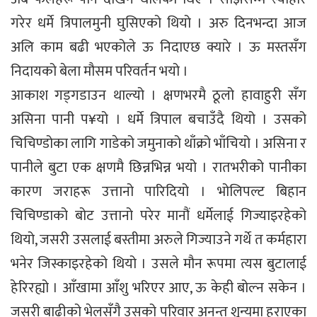
गरेर धर्मे त्रिपालमुनी घुसिएको थियो । अरु दिनभन्दा आज
अलि काम बढी भएकोले ऊ निदाएछ क्यारे । ऊ मस्तसँग
निदायको बेला मौसम परिवर्तन भयो ।
आकाश गड्गडाउन थाल्यो । क्षणभरमै ठूलो हावाहुरी सँग
असिना पानी प¥यो । धर्मे त्रिपाल बचाउँदै थियो । उसको
चिचिण्डोका लागि गाडेको जमुनाको थाँक्रो भाँचियो । असिना र
पानीले बुटा एक क्षणमै छिन्नभिन्न भयो । रातभरीको पानीका
कारण जराहरू उत्तानो पारिदियो । भोलिपल्ट बिहान
चिचिण्डाको बोट उत्तानो परेर मानौं धर्मेलाई गिज्याइरहेको
थियो, जसरी उसलाई बस्तीमा अरुले गिज्याउने गर्थे त कर्महारा
भनेर जिस्काइरहेको थियो । उसले मौन रूपमा त्यस बुटालाई
हेरिरह्यो । आँखामा आँशु भरिएर आए, ऊ केही बोल्न सकेन ।
जसरी बाढीको भेलसँगै उसको परिवार अनन्त शून्यमा हराएका