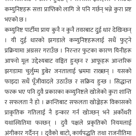
कम्युनिष्टहरू सत्ता प्राप्तिको लागि जे पनि गर्छन् भन्ने कुरा प्रष्ट
भएको छ ।
कम्युनिष्ट पार्टीमा प्रायः कुनै न कुनै तवरबाट दुुई धार देखिन्छन्
। यी दुई धारको झगडाले कम्युनिष्टहरूलाई सधैं फुट्ने
प्रक्रियामा अग्रसर गराउँछ । निरन्तर फुटका कारण यिनीहरू
आफ्नो मूल उद्देश्यबाट वञ्चित हुन्छ्न र आफूहरू आन्तरिक
झगडामा चुर्लुम्म डुबेर जनतालाई भ्रममा राख्छन् । यसको
फाइदा सधैं पूँजीवादले उठाउँछ र सक्रिय हुन्छ । सिद्धान्त
फरक भए पनि दुवै प्रकारका कम्युनिष्टले खोजेको कुरा शान्ति
र सफलता नै हो । क्रान्तिबाट सफलता खोज्नेहरू विकासको
प्राकृतिक गतिलाई नै इन्कार गर्न खोज्छन् भने अर्काेथरी
यथास्थितिमा फस्छन् । दुवै पक्षले प्रकृतिको नियमलाई
अंगीकार गर्दैनन् । दुवैको बाटो, कार्यपद्धति तथा राजनीतिमा