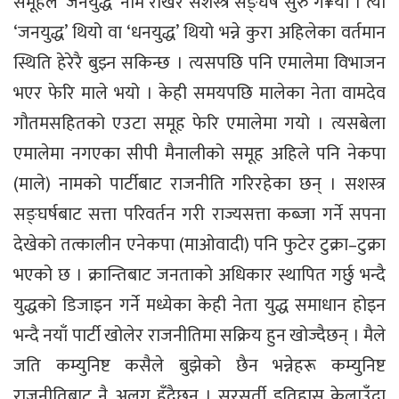
समूहले ‘जनयुद्ध’ नाम राखेर सशस्त्र सङ्घर्ष सुरु ग¥यो । त्यो
‘जनयुद्ध’ थियो वा ‘धनयुद्ध’ थियो भन्ने कुरा अहिलेका वर्तमान
स्थिति हेरेरै बुझ्न सकिन्छ । त्यसपछि पनि एमालेमा विभाजन
भएर फेरि माले भयो । केही समयपछि मालेका नेता वामदेव
गौतमसहितको एउटा समूह फेरि एमालेमा गयो । त्यसबेला
एमालेमा नगएका सीपी मैनालीको समूह अहिले पनि नेकपा
(माले) नामको पार्टीबाट राजनीति गरिरहेका छन् । सशस्त्र
सङ्घर्षबाट सत्ता परिवर्तन गरी राज्यसत्ता कब्जा गर्ने सपना
देखेको तत्कालीन एनेकपा (माओवादी) पनि फुटेर टुक्रा–टुक्रा
भएको छ । क्रान्तिबाट जनताको अधिकार स्थापित गर्छु भन्दै
युद्धको डिजाइन गर्ने मध्येका केही नेता युद्ध समाधान होइन
भन्दै नयाँ पार्टी खोलेर राजनीतिमा सक्रिय हुन खोज्दैछन् । मैले
जति कम्युनिष्ट कसैले बुझेको छैन भन्नेहरू कम्युनिष्ट
राजनीतिबाट नै अलग हुँदैछन् । सरसर्ती इतिहास केलाउँदा