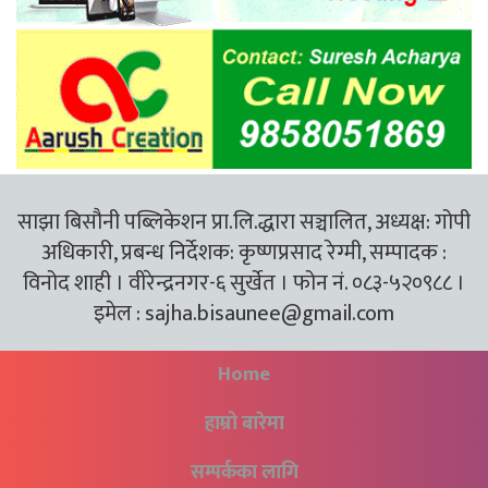
साझा बिसौनी पब्लिकेशन प्रा.लि.द्धारा सञ्चालित, अध्यक्ष: गोपी
अधिकारी, प्रबन्ध निर्देशक: कृष्णप्रसाद रेग्मी, सम्पादक :
विनोद शाही । वीरेन्द्रनगर-६ सुर्खेत । फोन नं. ०८३-५२०९८८ ।
इमेल :
sajha.bisaunee@gmail.com
Home
हाम्रो बारेमा
सम्पर्कका लागि