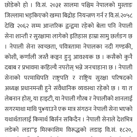
छोडेको हो । वि.सं. २०३१ सालमा पश्चिम नेपालको मुस्ताङ
जिल्लामा भड्किएको खम्पा बिद्रोह नियन्त्रण गर्न र वि.सं.२०५८
देखि २०६२ सम्म आन्तरिक द्वन्द्वमा रहेको बेला पनि नेपाली
सेना शान्ती र सुरक्षामा लागेको इतिहास हाम्रा सामु छर्लङग छ
। नेपाली सेना स्वच्छता, पवित्रतामा नेपालका नदी गण्डकी,
कोशी, कर्णाली जस्तै कञ्चन हुनु आवश्यक छ । कसैको कुनै
दबाब र प्रभावमा कहिल्यै नपरोस् भन्ने जनचाहाना छ । नेपाली
सेनाको परमाधिपति राष्ट्रपति र राष्ट्रिय सुरक्षा परिषदको
अध्यक्ष प्रधानमन्त्री हुने संवैधानिक व्यवस्था रहेको छ । या त
लेबनान होस्, या हाइटी, या नेपाली गौरब र नेपालीको शानलाई
सगरमाथा माथि पु¥याउने एक मात्र संगठन नेपाली सेना भएको
यथार्थतालाई किमार्थ बिर्सन सकिदैन । नेपाली सेनाले देशभित्र
लडेको लडा“इ मिरकाशिम विरूद्धको लडाइ वि.सं. १८२०,