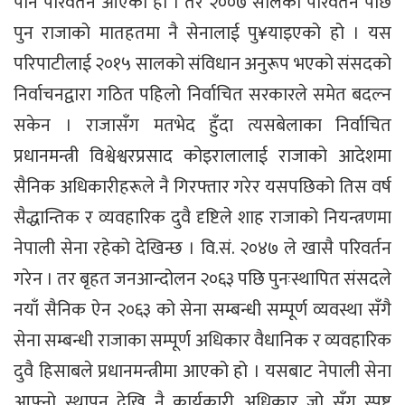
पनि परिवर्तन आएको हो । तर २००७ सालको परिवर्तन पछि
पुन राजाको मातहतमा नै सेनालाई पु¥याइएको हो । यस
परिपाटीलाई २०१५ सालको संविधान अनुरूप भएको संसदको
निर्वाचनद्वारा गठित पहिलो निर्वाचित सरकारले समेत बदल्न
सकेन । राजासँग मतभेद हुँदा त्यसबेलाका निर्वाचित
प्रधानमन्त्री विश्वेश्वरप्रसाद कोइरालालाई राजाको आदेशमा
सैनिक अधिकारीहरूले नै गिरफ्तार गरेर यसपछिको तिस वर्ष
सैद्धान्तिक र व्यवहारिक दुवै दृष्टिले शाह राजाको नियन्त्रणमा
नेपाली सेना रहेको देखिन्छ । वि.सं. २०४७ ले खासै परिवर्तन
गरेन । तर बृहत जनआन्दोलन २०६३ पछि पुनःस्थापित संसदले
नयाँ सैनिक ऐन २०६३ को सेना सम्बन्धी सम्पूर्ण व्यवस्था सँगै
सेना सम्बन्धी राजाका सम्पूर्ण अधिकार वैधानिक र व्यवहारिक
दुवै हिसाबले प्रधानमन्त्रीमा आएको हो । यसबाट नेपाली सेना
आफ्नो स्थापन देखि नै कार्यकारी अधिकार जो सँग स्पष्ट