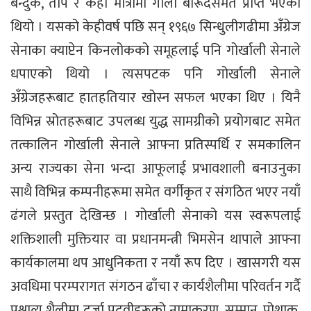
बन्दुक, तोप र केही मात्रामा गोला बारूदसमेत प्राप्त भएको
थियो । यसको केहीवर्ष पछि सन् १९६७ सिन्धुलीगढीमा अँग्रेज
सेनाका क्याप्टेन किनलोकको समूहलाई पनि गोर्खाली सेनाले
धपाएको थियो । त्यसपटक पनि गोर्खाली सेनाले
अँग्रेजहरूबाट हातहतियार खोस्न सफल भएका थिए । यिनै
विभिन्न स्रोतहरूबाट उपलब्ध युद्ध सामग्रीको प्रयोगबाट समेत
तत्कालिन गोर्खाली सेनाले आफ्ना प्रतिस्पर्धि र समकालिन
अन्य राज्यका सेना भन्दा आफूलाई प्रभावशाली बनाउनुका
साथै विभिन्न कम्पनीहरूमा समेत वर्गीकृत र संगठित भएर नयाँ
ढंगले प्रस्तुत देखिन्छ । गोर्खाली सेनाको यस स्वरूपलाई
शक्तिशाली मुक्तियार वा प्रधानमन्त्री भिमसेन थापाले आफ्ना
कार्यकालमा थप आधुनिकता र नयाँ रूप दिए । खासगरी यस
अवधिमा परम्परागत संगठन ढाँचा र कार्यशैलीमा परिवर्तन गर्दै
प्रश्चात्य शैलीमा दर्जा पदवीहरूको नामाकरण, सम्मान, पोशाक,