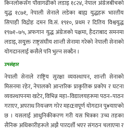
किनलोकसँग पौवागढीको लडाइ १८२४, नेपाल अंग्रेजबीचको
युद्ध १८७१, नेपाली सेनाले लडेका बाह्य युद्धहरू भारतीय
सिपाही विद्रोह दमन वि.सं. १९१०, प्रथम र दितिय विश्वयुद्ध
१९७१–७५, अफगान युद्ध अंग्रेजको पक्षमा, हैदराबाद समनमा
लडाइ, सयुुक्त राष्ट्रसंघीय शान्ती सेनामा गरेको नेपाली सेनाको
योगदानलाई कसैले पनि भुल्न सक्दैन ।
उपसंहार
नेपाली सेनाले राष्ट्रिय सुरक्षा व्यवस्थापन, शान्ती सेनाको
मिसनमा रहेर, नेपालको आन्तरिक प्राकृतिक प्रकोप र घटना
व्यवस्थापनमा खटेर, विभिन्न महा–विद्यालयहरूमा पठन–पाठन
गराएर, अपराध नियन्त्रण गरेर महŒवपूर्ण योगदान पु¥याएको
छ । यसलाई आधुनिकीकरण गरी यस भित्रका उच्च तहका
सैनिक अधिकारीहरूले अझै पारदर्शी भएर संगठन चलाएमा र