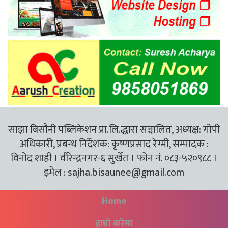
साझा बिसौनी पब्लिकेशन प्रा.लि.द्धारा सञ्चालित, अध्यक्ष: गोपी
अधिकारी, प्रबन्ध निर्देशक: कृष्णप्रसाद रेग्मी, सम्पादक :
विनोद शाही । वीरेन्द्रनगर-६ सुर्खेत । फोन नं. ०८३-५२०९८८ ।
इमेल :
sajha.bisaunee@gmail.com
Home
हाम्रो बारेमा