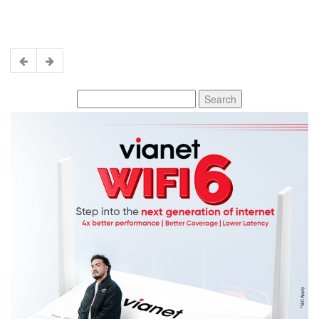
Search
for: