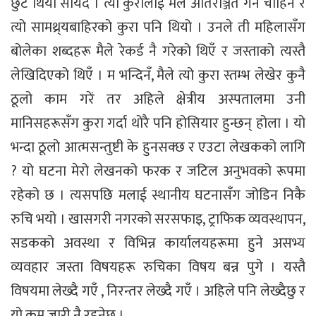
छुट थियो सायद । त्यो कुरालाई मैले अतिरञ्जित गर्न चाहिँन र
त्यो सामथ्र्यबाहिरको कुरा पनि थियो । उनले ती महिलासँग
बोलेका शब्दहरू मैले रेकर्ड नै गरेको थिएँ र जस्ताको त्यस्तै
लेखिदिएको थिएँ । म भन्दिनँ, मैले त्यो कुरा स्तम्भ लेखेर कुनै
ठूलो काम गरें तर अहिले क्षेत्रीय अस्पतालमा उनी
मानिसहरूसँग कुरा गर्दा थोरै पनि होसियार हुन्छन् होला । यो
भन्दा ठूलो आत्मसन्तुष्टी के हुनसक्छ र एउटा लेखकको लागि
? यो घटना मेरो लेखनको फरक र जटिल अनुभवको रूपमा
रहेको छ । त्यसपछि मलाई स्थानीय घटनासँग जोडिन निकै
रुचि भयो । खासगरी नगरको सरसफाइ, ट्राफिक व्यवस्थापन,
सडकको अवस्था र विभिन्न कार्यालयहरूमा हुने असभ्य
व्यवहार जस्ता विषयहरू रुचिका विषय बन्न पुगे । यस्तै
विषयमा लेख्दै गएँ , निरन्तर लेख्दै गएँ । अहिले पनि लेख्दैछु र
यो क्रम जारी नै रहनेछ ।