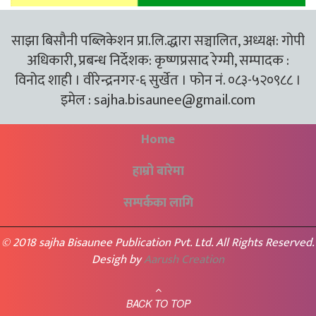
साझा बिसौनी पब्लिकेशन प्रा.लि.द्धारा सञ्चालित, अध्यक्ष: गोपी
अधिकारी, प्रबन्ध निर्देशक: कृष्णप्रसाद रेग्मी, सम्पादक :
विनोद शाही । वीरेन्द्रनगर-६ सुर्खेत । फोन नं. ०८३-५२०९८८ ।
इमेल :
sajha.bisaunee@gmail.com
Home
हाम्रो बारेमा
सम्पर्कका लागि
© 2018 sajha Bisaunee Publication Pvt. Ltd. All Rights Reserved.
Desigh by
Aarush Creation
BACK TO TOP