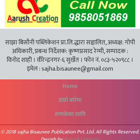
साझा बिसौनी पब्लिकेशन प्रा.लि.द्धारा सञ्चालित, अध्यक्ष: गोपी
अधिकारी, प्रबन्ध निर्देशक: कृष्णप्रसाद रेग्मी, सम्पादक :
विनोद शाही । वीरेन्द्रनगर-६ सुर्खेत । फोन नं. ०८३-५२०९८८ ।
इमेल :
sajha.bisaunee@gmail.com
Home
हाम्रो बारेमा
सम्पर्कका लागि
© 2018 sajha Bisaunee Publication Pvt. Ltd. All Rights Reserved.
Desigh by
Aarush Creation