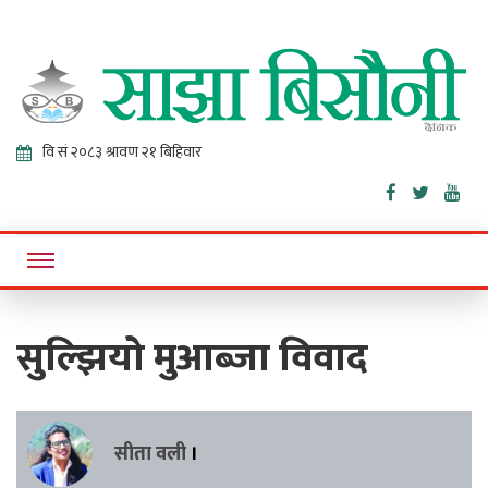
Sajha
Online News Portal
Bisaunee
सुल्झियो मुआब्जा विवाद
सीता वली
।