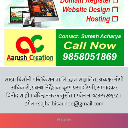
साझा बिसौनी पब्लिकेशन प्रा.लि.द्धारा सञ्चालित, अध्यक्ष: गोपी
अधिकारी, प्रबन्ध निर्देशक: कृष्णप्रसाद रेग्मी, सम्पादक :
विनोद शाही । वीरेन्द्रनगर-६ सुर्खेत । फोन नं. ०८३-५२०९८८ ।
इमेल :
sajha.bisaunee@gmail.com
Home