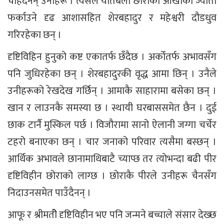
चाहँदैनन् उनीहरू । त्यसैले यतिबेला छोराको आँखाको ज्योती
फर्काउने दृढ आशासहित शेरबहादुर र महेश्वरी दौडधुव
गरिरहेका छन् ।
दृष्टिविहिन हुनुको कष्ट एकातर्फ छँदैछ । अर्कोतर्फ अभावसँग
पनि जुधिरहेका छन् । शेरबहादुरकी वृद्ध आमा छिन् । उनैले
उनीहरूको रेखदेख गर्छिन् । आमाकै साहारामा बसेका छन् ।
खान र लाउनकै समस्या छ । स्थायी घरबाससमेत छैन । दुई
छाक टार्नै मुस्किल पर्छ । विजौरामा सानो ऐलानी जग्गा चर्चेर
टहरो बनाएका छन् । चार जनाको परिवार त्यसैमा बस्छन् ।
आर्थिक अभावले छानामाथिबाटै च्याप्छ तर त्योभन्दा बढी पीर
दृष्टिविहीन छोराको लाग्छ । छोराकै पीरले उनीहरू चैनसँग
निदाउनसमेत पाउँदैनन् ।
आफू र श्रीमतीे दृष्टिविहीन भए पनि जन्मने बच्चाले संसार देख्छ