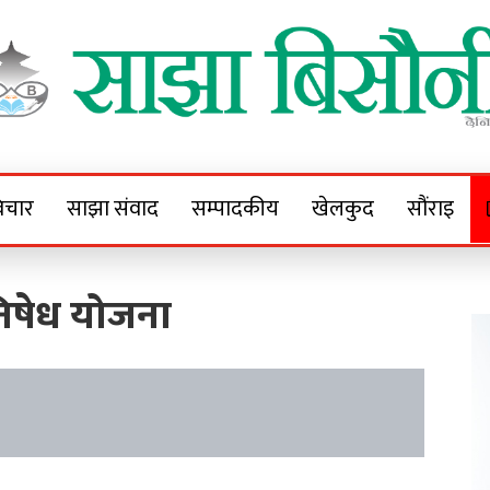
Sajha Bisaunee
e News Portal
िचार
साझा संवाद
सम्पादकीय
खेलकुद
सौंराइ
 निषेध योजना