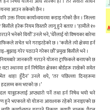
ाफिकले हर्न निषेध योजना अघि सारेको हो । तर सवारी साधन
ान्वयनमा आउन सकेको छैन ।
पनि उक्त नियम कार्यान्वयनमा कडाइ गरेको छैन । जिल्ला
रि बिसीले हरेक नियम विस्तारै लागू हुने बताए । ‘हामीले १०
षेध गराउने भनेको थियौं’ उनले भने, ‘धेरैलाई यो विषयका बारेमा
फिकले सचेत भने गराइरहेको छ । ‘कसैले त्यो क्षेत्रमा हर्न
–बुझाइ गरेर पठाउने गरेका छौं’ प्रमुख बिसीले भने ।
 नियमबारे जानकारी गराउने योजना ट्राफिकले बनाएको छ
१२ वटा स्थानमा हर्न निषेधित क्षेत्रका बोर्डहरू राखेको समेत
मेत थाहा हुँदैन’ उनले थपे, ‘तर पछिल्ला दिनहरूमा
केही हदसम्म कम भएको छ ।’
 यात्रुहरूलाई अप्ठ्यारो पर्ने तथा हर्न निषेध भयो भने
्त्रण हुने भएकाले यो योजना आवश्यक रहेको जनाइएको छ
हुनका लागि कार्यान्वयन गराउने निकाय, सवारी चालक, पैदल