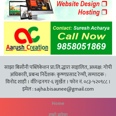
साझा बिसौनी पब्लिकेशन प्रा.लि.द्धारा सञ्चालित, अध्यक्ष: गोपी
अधिकारी, प्रबन्ध निर्देशक: कृष्णप्रसाद रेग्मी, सम्पादक :
विनोद शाही । वीरेन्द्रनगर-६ सुर्खेत । फोन नं. ०८३-५२०९८८ ।
इमेल :
sajha.bisaunee@gmail.com
Home
हाम्रो बारेमा