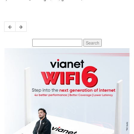
Search
for: