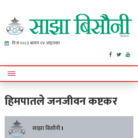
Sajha
Online News Portal
Bisaunee
हिमपातले जनजीवन कष्टकर
साझा बिसौनी
।