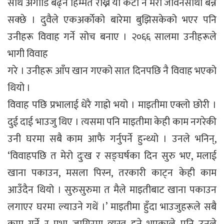
साथ अगाडि बढ्ने हिम्मत राख्ने यो कटी नै मेरो जीवनसाथी बन्न
सक्छे । दुवैले एकअर्काेको बारेमा बुझिसकेको भएर पनि
उनीहरू विवाह गर्ने सोच बनाए । २०६६ सालमा उनीहरूले
भागी विवाह
गरे । उनीहरू आँप खान गएको सात दिनपछि नै विवाह भएको
थियो ।
विवाह पछि प्रभालाई धेरै गाह्रो भयो । माइतीमा एक्लो छोरी ।
दुई दाई भाउजु थिए । त्यसमा पनि माइतीमा केही काम नगरेकी
उनी घरमा सबै काम आफै गर्नुपर्ने हुन्थ्यो । उनले भनिन्,
‘विवाहपछि त मेरो दुःख र सङ्घर्षका दिन सुरु भए, मलाई
खाना पकाउन, मसला पिस्न, तरकारी काट्न केही काम
आउँदैन थियो । सुरुसुरुमा त मैले माइतीबाट खाना पकाउन
लगाएर घरमा ल्याउने गथें ।’ माइतीमा हुँदा भाउजुहरूले सबै
काम गर्ने र प्रभा जागिरमा व्यस्त हुने भएकाले पनि उनले