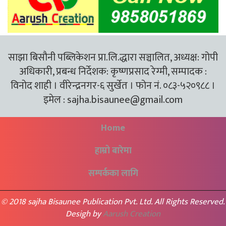
साझा बिसौनी पब्लिकेशन प्रा.लि.द्धारा सञ्चालित, अध्यक्ष: गोपी
अधिकारी, प्रबन्ध निर्देशक: कृष्णप्रसाद रेग्मी, सम्पादक :
विनोद शाही । वीरेन्द्रनगर-६ सुर्खेत । फोन नं. ०८३-५२०९८८ ।
इमेल :
sajha.bisaunee@gmail.com
Home
हाम्रो बारेमा
सम्पर्कका लागि
© 2018 sajha Bisaunee Publication Pvt. Ltd. All Rights Reserved.
Desigh by
Aarush Creation