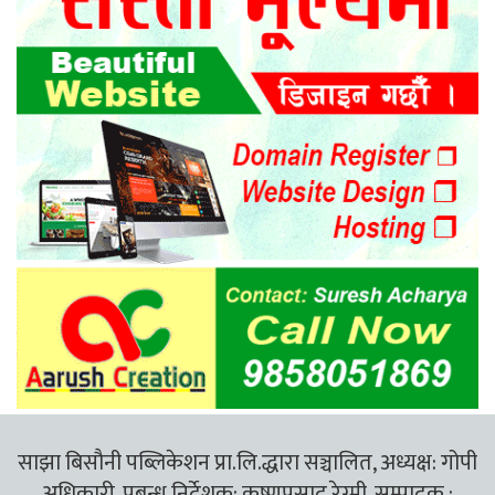
साझा बिसौनी पब्लिकेशन प्रा.लि.द्धारा सञ्चालित, अध्यक्ष: गोपी
अधिकारी, प्रबन्ध निर्देशक: कृष्णप्रसाद रेग्मी, सम्पादक :