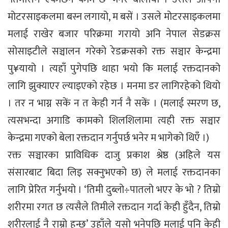
मोटरसाइकलमा बस्न लगायो, म बसें । उसले मोटरसाइकलमा
मलाई राखेर बजार परिक्रमा गरायो अनि नेपाल सेडक्रस
सोसाइटीले सञ्चालन गरेको रेडक्रसको रक्त सञ्चार केन्द्रमा
पु¥यायो । त्यहाँ पुगेपछि थाहा भयो कि मलाई रक्तदानको
लागि झुक्याएर ल्याइएको रहेछ । मनमा डर लागिरहेको थियो
। तर न भाग्न सकें न त केही गर्न नै सकें । (मलाई स्मरण छ,
त्यसभन्दा अगाडि कामको शिलशिलामा त्यही रक्त सञ्चार
केन्द्रमा गएको बेला रक्तदान गर्नुपर्छ भनेर म भागेको थिएँ ।)
रक्त सञ्चारका प्राविधिक दाजु प्रकाश श्रेष्ठ (अहिले यस
संसारबाट बिदा लिइ सक्नुभएको छ) ले मलाई रक्तदानका
लागि प्रेरित गर्नुभयो । ‘तिमी दुब्लो÷पातलो भएर के भो ? तिम्रो
शरीरमा रगत छ त्यसैले तिमीले रक्तदान गर्दा केही हुँदैन, तिम्रो
शरीरलाई नै राम्रो हुन्छ’ उहाँले यसो भनेपछि मलाई पनि केही