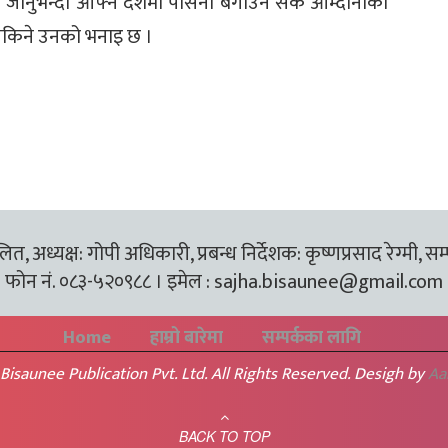
श जानुभन्दा आफ्नै देशमा पसिना बगाउन सके आम्दानीका
न सकिने उनको भनाइ छ ।
त, अध्यक्ष: गोपी अधिकारी, प्रबन्ध निर्देशक: कृष्णप्रसाद रेग्मी, सम
फोन नं. ०८३-५२०९८८ । इमेल :
sajha.bisaunee@gmail.com
Home
हाम्रो बारेमा
सम्पर्कका लागि
Bisaunee Publication Pvt. Ltd. All Rights Reserved. Desigh by
Aa
BACK TO TOP