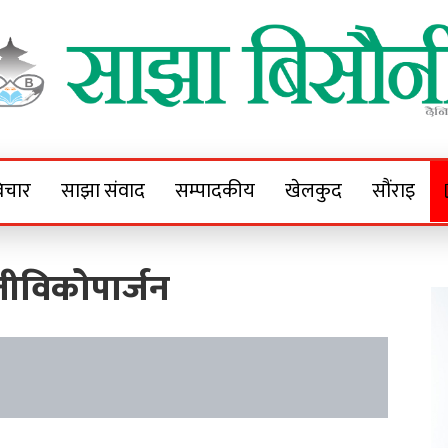
Sajha Bisaunee
e News Portal
िचार
साझा संवाद
सम्पादकीय
खेलकुद
सौंराइ
जीविकोपार्जन