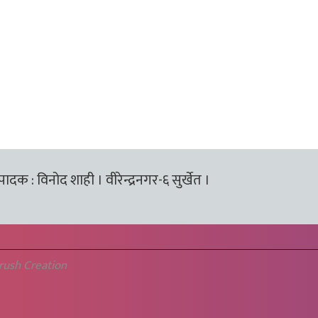
्पादक : विनोद शाही । वीरेन्द्रनगर-६ सुर्खेत ।
rush Creation