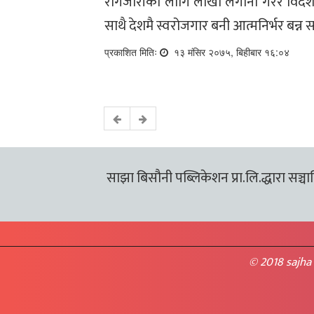
रोगजारीका लागि लाखौं लगानी गरेर विदे
साथै देशमै स्वरोजगार बनी आत्मनिर्भर बन्
प्रकाशित मितिः
१३ मंसिर २०७५, बिहीबार १६:०४
साझा बिसौनी पब्लिकेशन प्रा.लि.द्धारा सञ्चालि
© 2018 sajha 