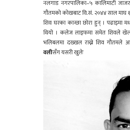
नलगाड नगरपालिका–५ कालिमाटी जा
गौतमको कोखबाट वि.सं. २०४४ साल माघ १० 
शिव घरका कान्छा छोरा हुन् । पढाइमा म
थियो । कलेज लाइफमा समेत शिवले खेलक
भलिबलमा दख्खल राख्ने शिव गौतमले 
वली
सँग यसरी खुलेः