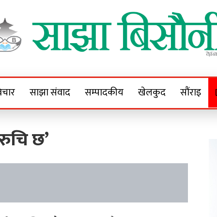
Sajha Bisaunee
e News Portal
िचार
साझा संवाद
सम्पादकीय
खेलकुद
सौंराइ
 रुचि छ’