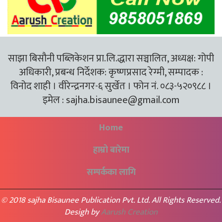
साझा बिसौनी पब्लिकेशन प्रा.लि.द्धारा सञ्चालित, अध्यक्ष: गोपी
अधिकारी, प्रबन्ध निर्देशक: कृष्णप्रसाद रेग्मी, सम्पादक :
विनोद शाही । वीरेन्द्रनगर-६ सुर्खेत । फोन नं. ०८३-५२०९८८ ।
इमेल :
sajha.bisaunee@gmail.com
Home
हाम्रो बारेमा
सम्पर्कका लागि
© 2018 sajha Bisaunee Publication Pvt. Ltd. All Rights Reserved.
Desigh by
Aarush Creation