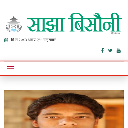
Sajha
Online News Portal
Bisaunee