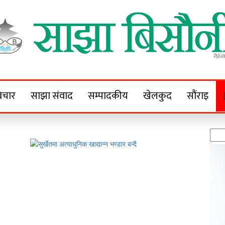
Sajha Bisaunee
e News Portal
िचार
साझा संवाद
सम्पादकीय
खेलकुद
सौंराइ
Sea
for: