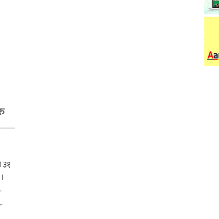
रु
ो ३१
 ।
–
.