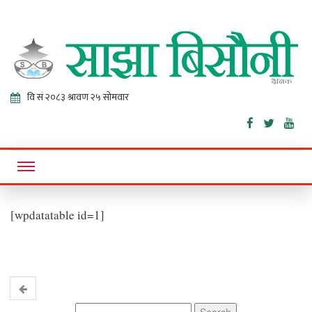
Sajha
Online News Portal
Bisaunee
[wpdatatable id=1]
Search