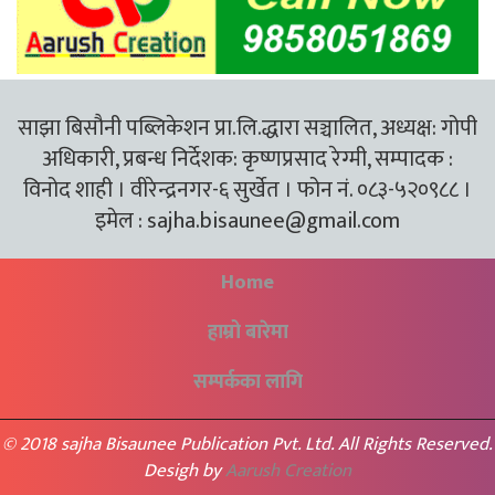
साझा बिसौनी पब्लिकेशन प्रा.लि.द्धारा सञ्चालित, अध्यक्ष: गोपी
अधिकारी, प्रबन्ध निर्देशक: कृष्णप्रसाद रेग्मी, सम्पादक :
विनोद शाही । वीरेन्द्रनगर-६ सुर्खेत । फोन नं. ०८३-५२०९८८ ।
इमेल :
sajha.bisaunee@gmail.com
Home
हाम्रो बारेमा
सम्पर्कका लागि
© 2018 sajha Bisaunee Publication Pvt. Ltd. All Rights Reserved.
Desigh by
Aarush Creation